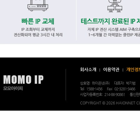
모
모
아
이
피
|
회사소개
이용약관
개인정
다
계
정
상호명:
하이온넷(주)
대표자:
박기범
게
Tel:
1588-1456
Fax:
02-3281-3466
임
사업자등록번호:
214-86-90861
통신판
VPN
에
COPYRIGHT © 2026 HAIONNET CO
대
한
모
든
것
-
장
비
형