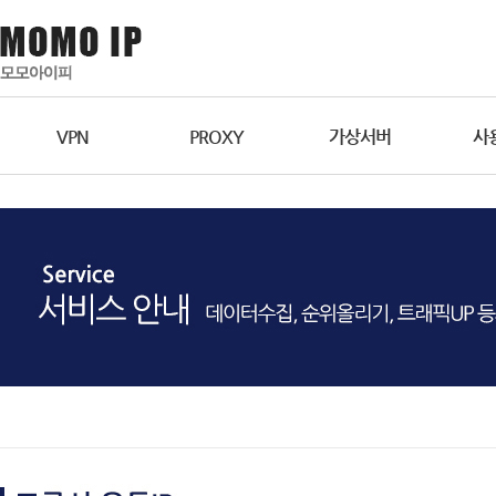
VPN
PROXY
가상서버
사