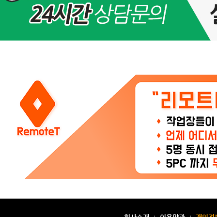
이
피
저
사
양
많
은
대
수
가
필
요
할
때
V
M
웨
어
마
다
아
이
피
별
도
할
당,
국
내
가
정
용
회사소개
이용약관
개인정