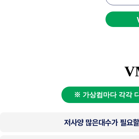
V
※ 가상컴마다 각각 다
저사양 많은대수가 필요할 