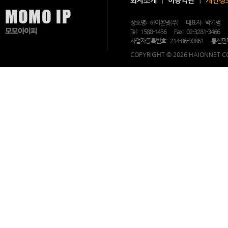
I
P
제
공
상호명:
하이온넷(주)
대표자:
박기범
및
Tel:
1588-1456
Fax:
02-3281-3466
각
사업자등록번호:
214-86-90861
통신판
종
마
COPYRIGHT © 2026 HAIONNET CO
케
팅
용
으
로
추
천
드
립
니
다.