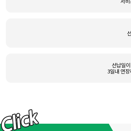
서비
선
선납일이
3일내 연장
VM
웨
어
-
모
모
아