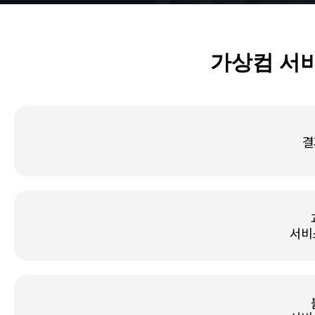
가상컴 서비
결
서비