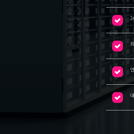
2
최
언
대