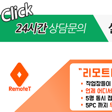
이
피
|
VPN
에
대
한
모
든
것
모
모
아
이
피
는
다
계
정
게
임
을
쉽
고
안
전
하
게
플
레
이
할