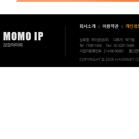
수
있
도
록
하
는
회사소개
이용약관
개인정
프
로
그
상호명:
하이온넷(주)
대표자:
박기범
램
Tel:
1588-1456
Fax:
02-3281-3466
V
P
사업자등록번호:
214-86-90861
통신판
N
과
COPYRIGHT © 2026 HAIONNET CO
장
비
형
V
P
N
을
유
연
하
게
설
계
합
니
다.