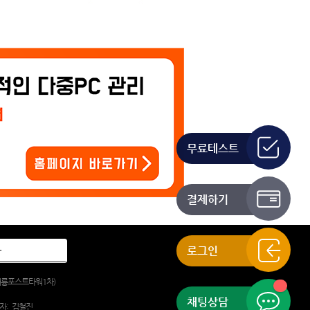
무료테스트
결제하기
로그인
, 대륭포스트타워1차)
채팅상담
자:
김철진