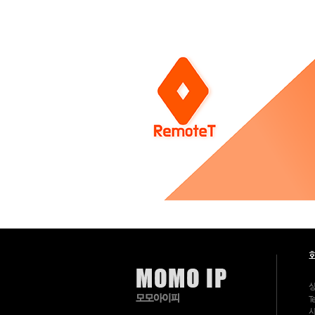
나
요?
>
FAQ
2
4
시
간
3
6
5
일,
연
중
무
휴
상
담
및
문
의
가
가
능
한
모
모
아
이
상
피
Te
의
고
사