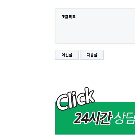
댓글목록
이전글
다음글
서
비
스
사
용
시
에
준
비
해
야
할
것
이
있