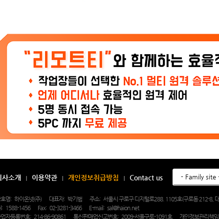
회사소개
이용약관
개인정보취급방침
Contact us
호명:
하이온넷(주)
대표자:
박기범
주소:
서울시 구로구 디지털로288. 1105호(구로동 212-8
l:
1588-1456
Fax:
02-3281-3466
E-mail:
sal@haion.net
업자등록번호:
214-86-90861
통신판매업신고번호:
2009-서울구로-1091호
개인정보관리책임