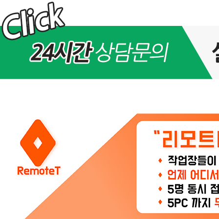
10
월
31
일
(금)
아
이
피
교
체
및
서
비
스
점
검
안
내
>
공
지
사
항
2
4
시
간
3
6
5
일,
연