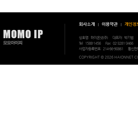
중
무
휴
상
담
및
회사소개
이용약관
개인정
문
의
가
상호명:
하이온넷(주)
대표자:
박기범
가
Tel:
1588-1456
Fax:
02-3281-3466
능
한
사업자등록번호:
214-86-90861
통신판
모
모
COPYRIGHT © 2026 HAIONNET CO
아
이
피
의
고
객
지
원
센
터.