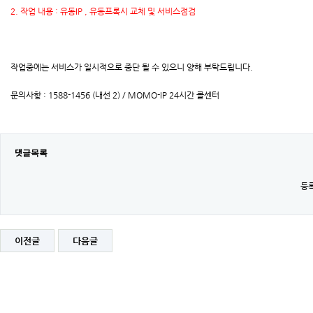
2. 작업 내용 : 유동IP , 유동프록시 교체 및 서비스점검
작업중에는 서비스가 일시적으로 중단 될 수 있으니 양해 부탁드립니다.
문의사항 : 1588-1456 (내선 2) / MOMO-IP 24시간 콜센터
댓글목록
등록
이전글
다음글
[완
료]2025
년