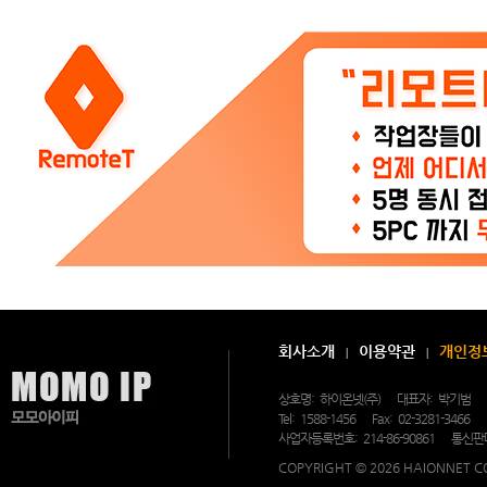
3
6
5
일,
연
중
무
휴
상
담
및
문
의
가
가
능
한
모
모
아
이
피
의
회사소개
이용약관
개인정
고
객
지
상호명:
하이온넷(주)
대표자:
박기범
원
Tel:
1588-1456
Fax:
02-3281-3466
센
터.
사업자등록번호:
214-86-90861
통신판
COPYRIGHT © 2026 HAIONNET CO