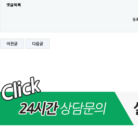
댓글목록
등록
이전글
다음글
[공
지]
모
모
아
이
피
어
플
>
공
지
사
항
2
4
시
간