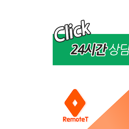
맥
(MAC)
에
서
고
정
아
이
피
연
결
>
FAQ
2
4
시
간
3
6
5
일,
연
중
무
휴
상
담
및
문
의
가