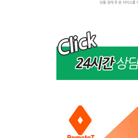
모
모
아
이
피
f
o
l
l
o
w