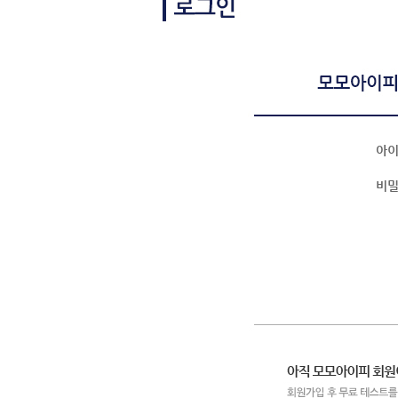
아
비
새로고침