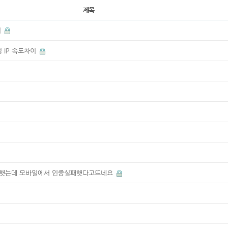
제목
의
정 IP 속도차이
햇는데 모바일에서 인증실패햇다고뜨네요