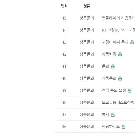
번호
분류
45
상품문의
앱플레이어 사용문
44
상품문의
KT 고정IP, 모모 고
43
상품문의
고정아피씨 문의
42
상품문의
상품변경
41
상품문의
문의
40
상품문의
상품문의
39
상품문의
견적 문의 요청
38
상품문의
모모유동테스트신청
37
상품문의
혹시
36
상품문의
안녕하세요