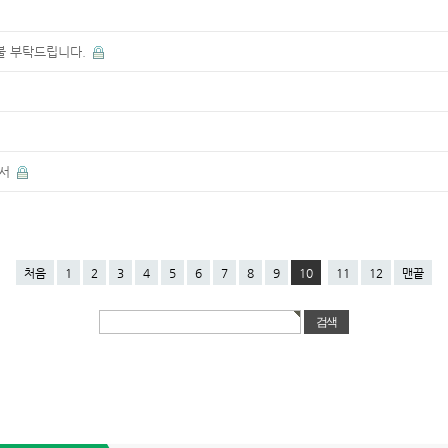
불 부탁드립니다.
해서
처음
1
2
3
4
5
6
7
8
9
10
11
12
맨끝