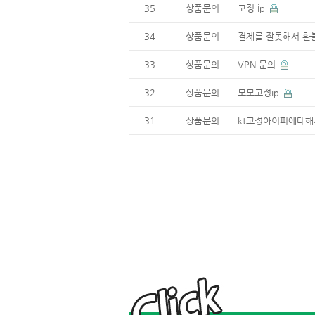
35
상품문의
고정 ip
34
상품문의
결제를 잘못해서 환
33
상품문의
VPN 문의
32
상품문의
모모고정ip
31
상품문의
kt고정아이피에대
모
모
아
이
피
f
o