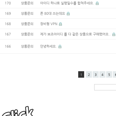
170
상품문의
아이디 하나로 실행일수를 합쳐주세요.
169
상품문의
폰 80대 쓰는데요
168
상품문의
장비형 VPN
167
상품문의
제가 보조아이디 를 다 같은 상품으로 구매했어요..
166
상품문의
안녕하세요.
1
2
3
4
5
모
모
아
이
피
f