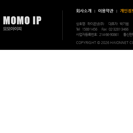
회사소개
이용약관
개인정
상호명:
하이온넷(주)
대표자:
박기범
Tel:
1588-1456
Fax:
02-3281-3466
사업자등록번호:
214-86-90861
통신판
COPYRIGHT © 2026 HAIONNET CO