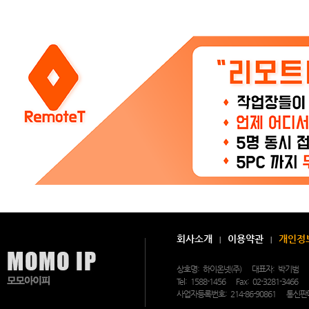
비
스
점
검
안
내
>
공
지
사
항
2
4
시
간
3
6
5
일,
연
중
무
휴
상
담
회사소개
이용약관
개인정
및
문
의
상호명:
하이온넷(주)
대표자:
박기범
가
Tel:
1588-1456
Fax:
02-3281-3466
가
능
사업자등록번호:
214-86-90861
통신판
한