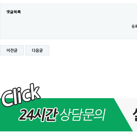
댓글목록
등록
이전글
다음글
[완
료]
2022
년
11
월
30
일
(수)
아
이
피
교
체
및
서