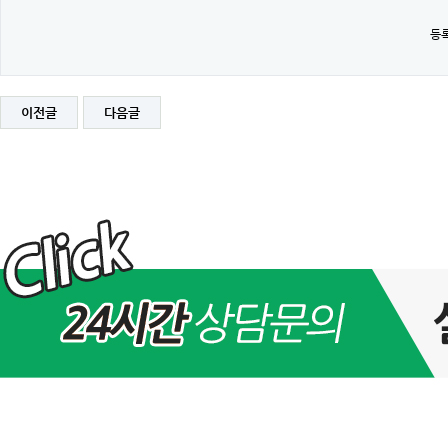
등록
이전글
다음글
즐
거
운
크
리
스
마
스,
힘
찬
새
해
되
세
요
~
>
공
지
사