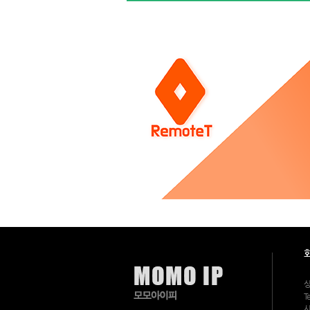
>
공
지
사
항
2
4
시
간
3
6
5
일,
연
중
무
휴
상
담
및
문
의
가
가
능
한
모
모
아
상
이
Te
피
의
사