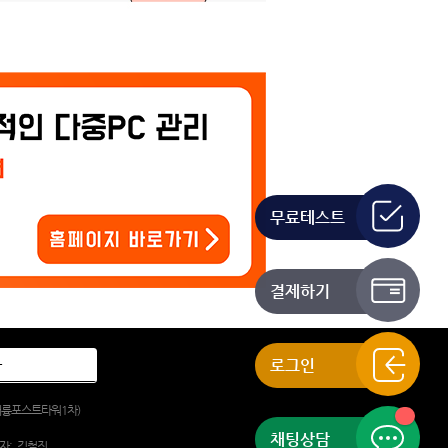
무료테스트
결제하기
로그인
, 대륭포스트타워1차)
채팅상담
자:
김철진