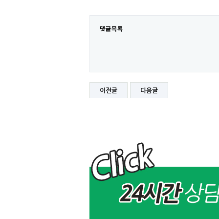
댓글목록
이전글
다음글
[완
료]
2020
년
08
월
06
일
(목)
서
버
점
검
안
내