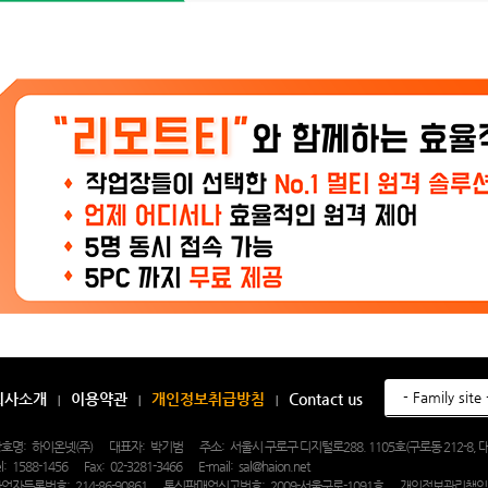
회사소개
이용약관
개인정보취급방침
Contact us
호명:
하이온넷(주)
대표자:
박기범
주소:
서울시 구로구 디지털로288. 1105호(구로동 212-8
l:
1588-1456
Fax:
02-3281-3466
E-mail:
sal@haion.net
업자등록번호:
214-86-90861
통신판매업신고번호:
2009-서울구로-1091호
개인정보관리책임