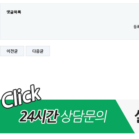
댓글목록
등록
이전글
다음글
[완
료]
2020
년
07
월
15
일
(수)
유
동
프
록
시
교
체