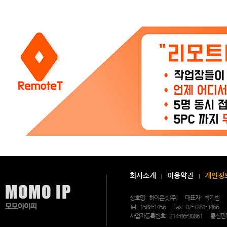
안
내
>
공
지
사
항
2
4
시
간
3
6
5
일,
연
중
무
휴
상
담
및
문
의
가
회사소개
이용약관
개인정
가
능
한
상호명:
하이온넷(주)
대표자:
박기범
모
Tel:
1588-1456
Fax:
02-3281-3466
모
아
사업자등록번호:
214-86-90861
통신판
이