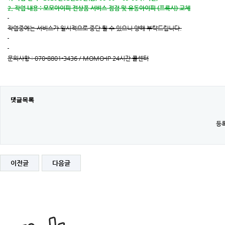
2. 작업 내용 : 모모아이피 전상품 서비스 점검 및 유동아이피 (프록시) 교체
작업중에는 서비스가 일시적으로 중단 될 수 있으니 양해 부탁드립니다.
문의사항 : 070-8801-3436 / MOMO-IP 24시간 콜센터
댓글목록
등록
이전글
다음글
[완
료]
[MOMOIP]2020
년
02