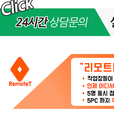
월
28
일
(금)
전
서
버
시
스
템
점
검
및
유
동
아
이
피
교
체
>
공
지
사
항
2
4
시
간
3
6
5