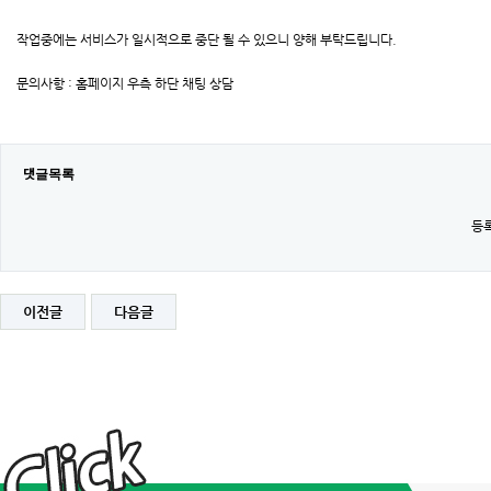
작업중에는 서비스가 일시적으로 중단 될 수 있으니 양해 부탁드립니다.
문의사항 : 홈페이지 우측 하단 채팅 상담
댓글목록
등록
이전글
다음글
[완
료]
2026
년
02
월
10
일