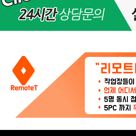
(화)
아
이
피
교
체
및
서
비
스
점
검
안
내
>
공
지
사
항
2
4
시
간
3
6
5
일,
연
중
무
휴
상