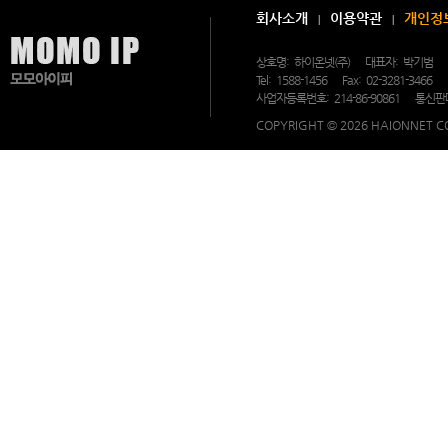
담
회사소개
이용약관
개인정
및
문
의
상호명:
하이온넷(주)
대표자:
박기범
가
Tel:
1588-1456
Fax:
02-3281-3466
가
능
사업자등록번호:
214-86-90861
통신판
한
모
COPYRIGHT © 2026 HAIONNET CO
모
아
이
피
의
고
객
지
원
센
터.