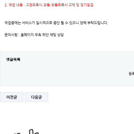
2. 작업 내용 : 고정프록시,유동,유동프록시 교체 및 정기점검
작업중에는 서비스가 일시적으로 중단 될 수 있으니 양해 부탁드립니다.
문의사항 : 홈페이지 우측 하단 채팅 상담
댓글목록
등록
이전글
다음글
[완
료]
2026
년
01