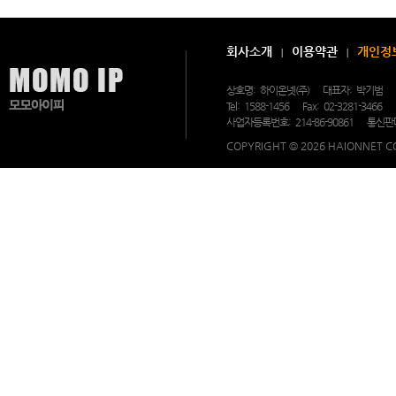
무
휴
상
담
회사소개
이용약관
개인정
및
문
의
상호명:
하이온넷(주)
대표자:
박기범
가
Tel:
1588-1456
Fax:
02-3281-3466
가
능
사업자등록번호:
214-86-90861
통신판
한
모
COPYRIGHT © 2026 HAIONNET CO
모
아
이
피
의
고
객
지
원
센
터.