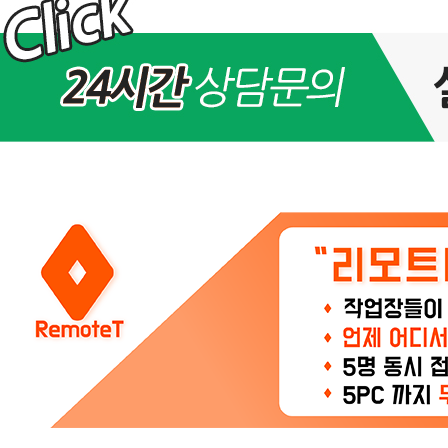
월
30
일
(금)
아
이
피
교
체
및
서
비
스
점
검
안
내
>
공
지
사
항
2
4
시
간
3
6
5
일,
연
중