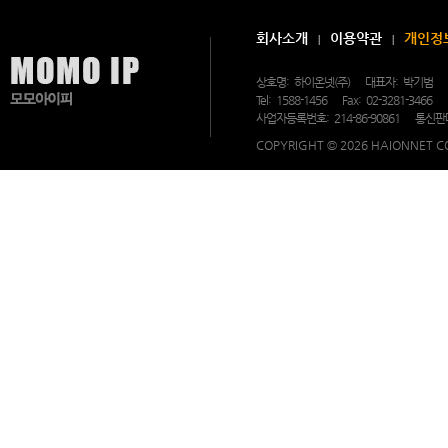
휴
상
담
회사소개
이용약관
개인정
및
문
의
상호명:
하이온넷(주)
대표자:
박기범
가
Tel:
1588-1456
Fax:
02-3281-3466
가
능
사업자등록번호:
214-86-90861
통신판
한
모
COPYRIGHT © 2026 HAIONNET CO
모
아
이
피
의
고
객
지
원
센
터.