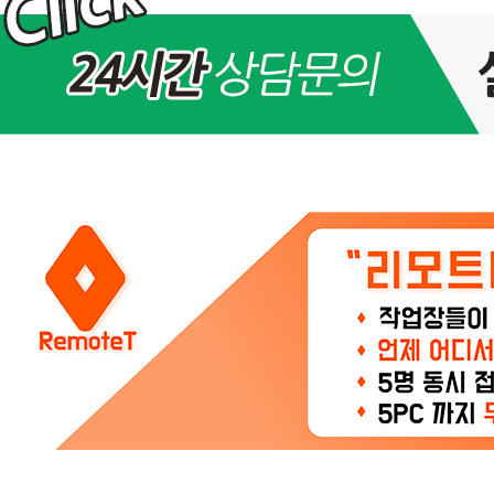
15
일
(목)
아
이
피
교
체
및
서
비
스
점
검
안
내
>
공
지
사
항
2
4
시
간
3
6
5
일,
연
중
무