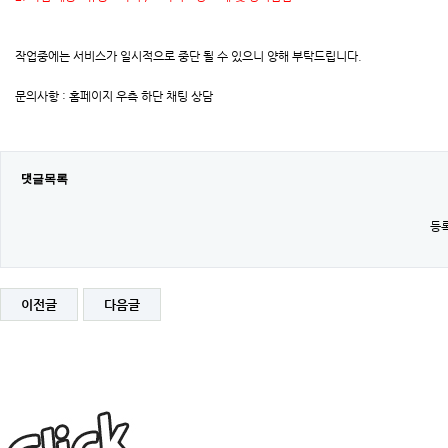
작업중에는 서비스가 일시적으로 중단 될 수 있으니 양해 부탁드립니다.
문의사항 : 홈페이지 우측 하단 채팅 상담
댓글목록
등록
이전글
다음글
[완
료]
2026
년
01
월