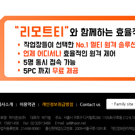
회사소개
이용약관
개인정보취급방침
Contact us
호명:
하이온넷(주)
대표자:
박기범
주소:
서울시 구로구 디지털로288. 1105호(구로동 212-8
l:
1588-1456
Fax:
02-3281-3466
E-mail:
sal@haion.net
업자등록번호:
214-86-90861
통신판매업신고번호:
2009-서울구로-1091호
개인정보관리책임