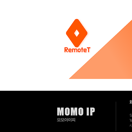
비
스
점
검
안
내
>
공
지
사
항
2
4
시
간
3
6
5
일,
연
중
무
휴
상
담
및
문
의
상
가
Te
가
능
사
한