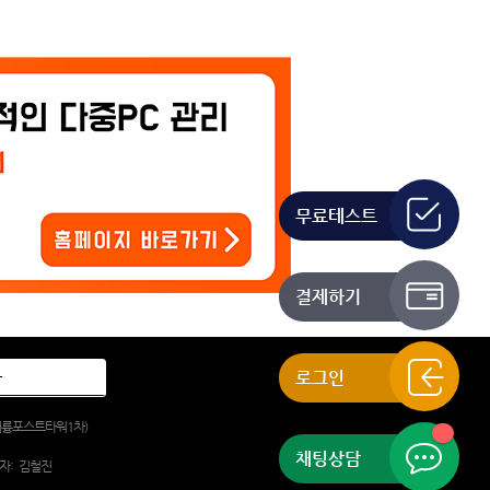
무료테스트
결제하기
로그인
, 대륭포스트타워1차)
채팅상담
자:
김철진