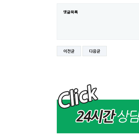
댓글목록
이전글
다음글
[공
지]
2024
년
3
월
29
일
(금)
아
이
피
교
체
및
서